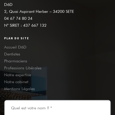
D6D
2, Quai Aspirant Herber – 34200 SETE
04 67 74 80 24
N° SIRET : 437 667 132
PLAN DU SITE
Accueil D6D
Dentistes
Pharmaciens
Professions Libérales
Notre expertise
Notre cabinet
Mentions Légales
Quel est votre nom ? *