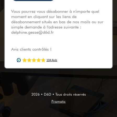
Vous pourrez vous désabonner à n'importe quel
moment en cliquant sur les liens de
désabonnement situés en bas de nos mails ou sur
simple demande à l'adresse suivante :
delphine.gesse@d6d.fr
Avis clients contrôlés !
2026 • D6D • Tous droits réservés
Prismatic