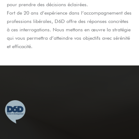
pour prendre des décisions éclairées.
Fort de 20 ans d’expérience dans l’accompagnement des
professions libérales, D6D offre des réponses concrètes
à ces interrogations. Nous mettons en œuvre la stratégie
qui vous permettra d’atteindre vos objectifs avec sérénité
et efficacité.