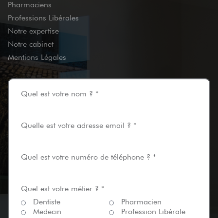
Pharmaciens
Professions Libérales
Notre expertise
Notre cabinet
Mentions Légales
Quel est votre nom ? *
Quelle est votre adresse email ? *
Quel est votre numéro de téléphone ? *
Quel est votre métier ? *
Dentiste
Pharmacien
Medecin
Profession Libérale