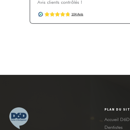
Avis clients contrôlés !
PLAN DU SI
Accueil D6D
Dentistes