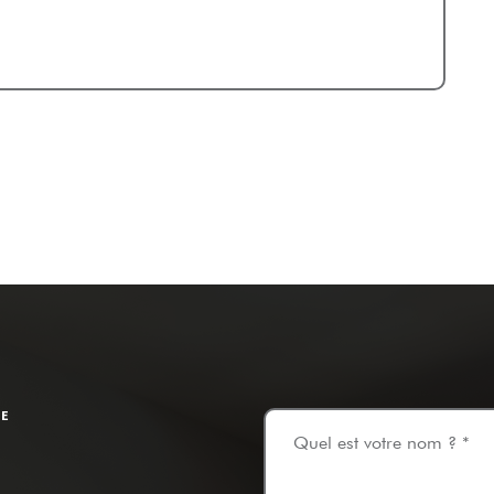
TE
Quel est votre nom ? *