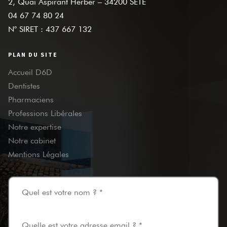
2, Quai Aspirant Herber – 34200 SETE
04 67 74 80 24
N° SIRET : 437 667 132
PLAN DU SITE
Accueil D6D
Dentistes
Pharmaciens
Professions Libérales
Notre expertise
Notre cabinet
Mentions Légales
Quel est votre nom ? *
Quelle est votre adresse email ? *