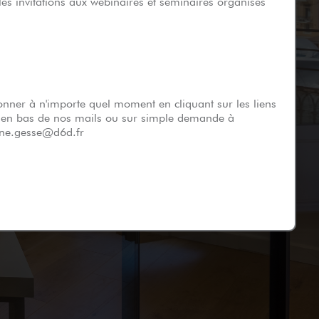
les invitations aux webinaires et séminaires organisés
nner à n'importe quel moment en cliquant sur les liens
 en bas de nos mails ou sur simple demande à
hine.gesse@d6d.fr