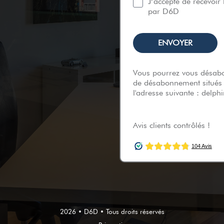
J’accepte de recevoir 
par D6D
Vous pourrez vous désabo
de désabonnement situés
l'adresse suivante : delp
Avis clients contrôlés !
2026 • D6D • Tous droits réservés