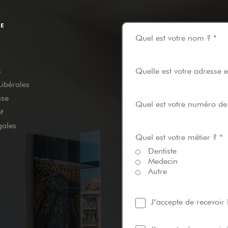
TE
Quel est votre nom ? *
s
Quelle est votre adresse e
Libérales
ise
Quel est votre numéro de
t
gales
Quel est votre métier ? *
Dentiste
Medecin
Autre
J’accepte de recevoir