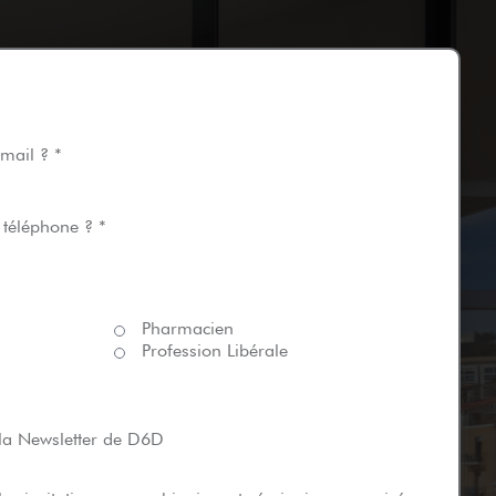
mail ? *
 téléphone ? *
Pharmacien
Profession Libérale
 la Newsletter de D6D