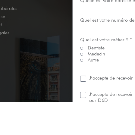
s
Quelle est votre adresse e
Libérales
ise
Quel est votre numéro de
t
gales
Quel est votre métier ? *
Dentiste
Medecin
Autre
J’accepte de recevoir
J’accepte de recevoir 
par D6D