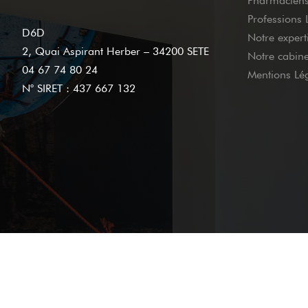
Pharmacien
Professions 
D6D
Notre expert
2, Quai Aspirant Herber – 34200 SETE
Notre cabine
04 67 74 80 24
Mentions Lé
N° SIRET : 437 667 132