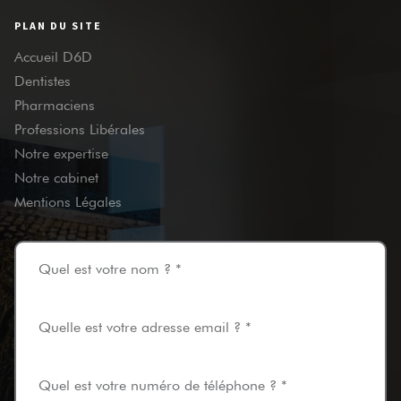
PLAN DU SITE
Accueil D6D
Dentistes
Pharmaciens
Professions Libérales
Notre expertise
Notre cabinet
Mentions Légales
Quel est votre nom ? *
Quelle est votre adresse email ? *
Quel est votre numéro de téléphone ? *