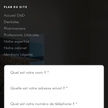
PLAN DU SITE
Accueil D6D
Dentistes
Pharmaciens
Professions Libérales
Notre expertise
Notre cabinet
Mentions Légales
Quel est votre nom ? *
Quelle est votre adresse email ? *
Quel est votre numéro de téléphone ? *