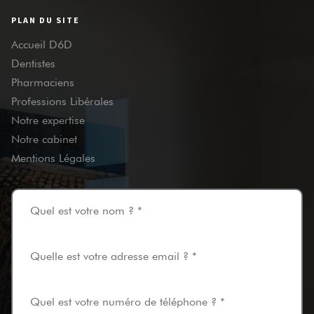
PLAN DU SITE
Accueil D6D
Dentistes
Pharmaciens
Professions Libérales
Notre expertise
Notre cabinet
Mentions Légales
Quel est votre nom ? *
Quelle est votre adresse email ? *
Quel est votre numéro de téléphone ? *